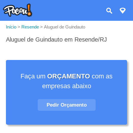
Início
>
Resende
>
Aluguel de Guindauto
Aluguel de Guindauto em Resende/RJ
Faça um
ORÇAMENTO
com as
empresas abaixo
Pedir Orçamento