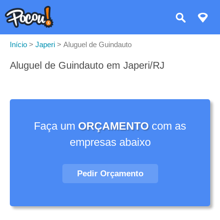
Início
>
Japeri
>
Aluguel de Guindauto
Aluguel de Guindauto em Japeri/RJ
Faça um
ORÇAMENTO
com as
empresas abaixo
Pedir Orçamento