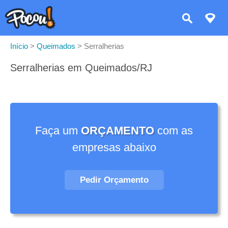
Início
>
Queimados
>
Serralherias
Serralherias em Queimados/RJ
Faça um
ORÇAMENTO
com as
empresas abaixo
Pedir Orçamento