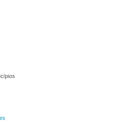
cípios
es