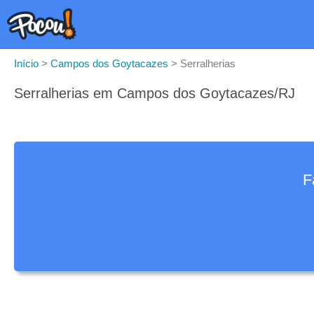
Início
>
Campos dos Goytacazes
>
Serralherias
Serralherias em Campos dos Goytacazes/RJ
F