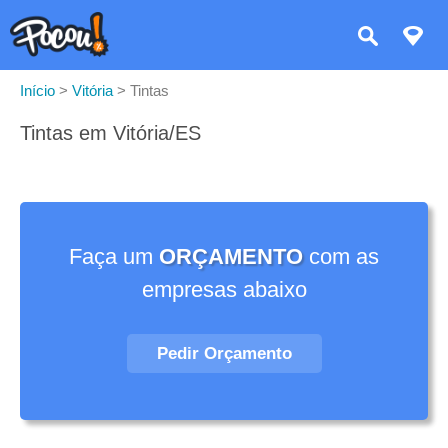
Início
>
Vitória
>
Tintas
Tintas em Vitória/ES
Faça um
ORÇAMENTO
com as
empresas abaixo
Pedir Orçamento