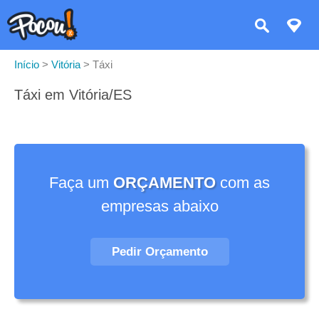
Início
>
Vitória
>
Táxi
Táxi em Vitória/ES
Faça um
ORÇAMENTO
com as
empresas abaixo
Pedir Orçamento