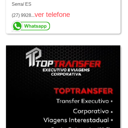
Serra
/
ES
ver telefone
(27) 9928...