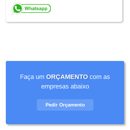
Faça um
ORÇAMENTO
com as
empresas abaixo
Pedir Orçamento