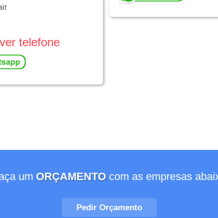
air
ver telefone
aça um
ORÇAMENTO
com as empresas abai
Pedir Orçamento