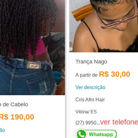
Trança Nago
R$ 30,00
A partir de
Ver descrição
Cris Afro Hair
o de Cabelo
Vitória/ ES
R$ 190,00
ver telefon
(27) 9950...
ção