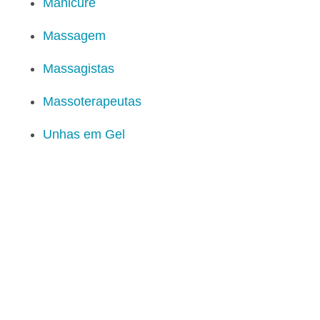
Manicure
Massagem
Massagistas
Massoterapeutas
Unhas em Gel
Confira as ofertas que estão pocando em sua cidade
Contato
|
Termos de Uso
|
Política de Privacidade