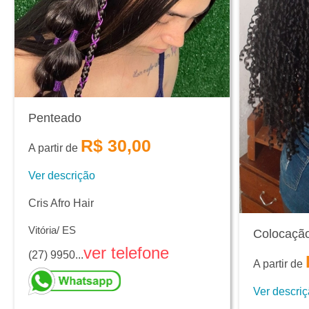
Penteado
R$ 30,00
A partir de
Ver descrição
Cris Afro Hair
Vitória/ ES
Colocaçã
ver telefone
(27) 9950...
A partir de
Ver descri