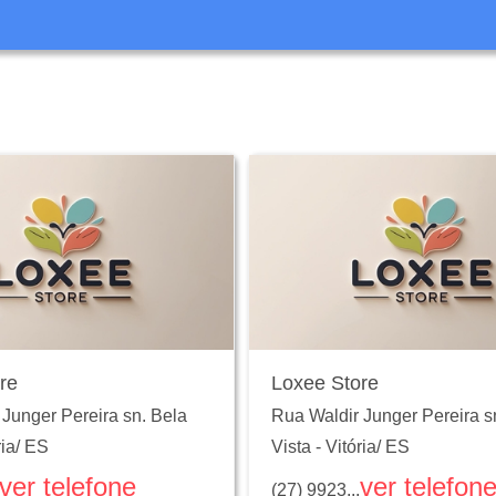
re
Loxee Store
Junger Pereira sn. Bela
Rua Waldir Junger Pereira s
ria
/
ES
Vista
-
Vitória
/
ES
ver telefone
ver telefon
(27) 9923...