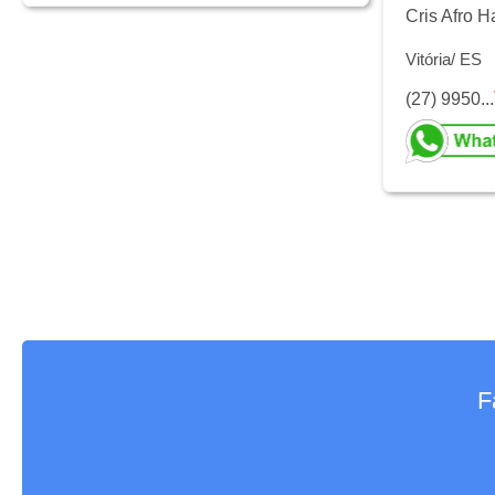
Cris Afro H
Vitória/ ES
(27) 9950...
F