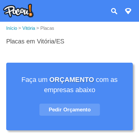
Início
>
Vitória
>
Placas
Placas em Vitória/ES
Faça um
ORÇAMENTO
com as
empresas abaixo
Pedir Orçamento