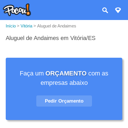
Início
>
Vitória
>
Aluguel de Andaimes
Aluguel de Andaimes em Vitória/ES
Faça um
ORÇAMENTO
com as
empresas abaixo
Pedir Orçamento