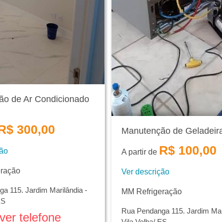
o de Ar Condicionado
R$ 300,00
Manutenção de Geladeir
R$ 100,00
ção
A partir de
eração
Ver descrição
a 115. Jardim Marilândia -
MM Refrigeração
ES
Rua Pendanga 115. Jardim Mari
ver telefone
Vila Velha/ ES