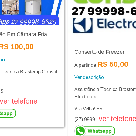
ão Em Câmara Fria
R$ 100,00
Conserto de Freezer
ção
R$ 50,00
A partir de
a Técnica Brastemp Cônsul
Ver descrição
Assistência Técnica Braste
ES
Electrolux
ver telefone
Vila Velha/ ES
ver telefon
(27) 9999...