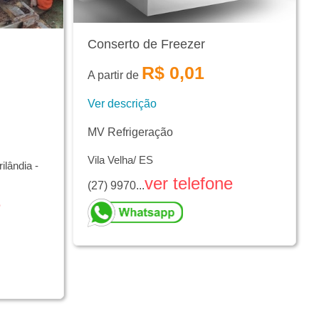
Conserto de Freezer
R$ 0,01
A partir de
Ver descrição
MV Refrigeração
Vila Velha/ ES
lândia -
ver telefone
(27) 9970...
e