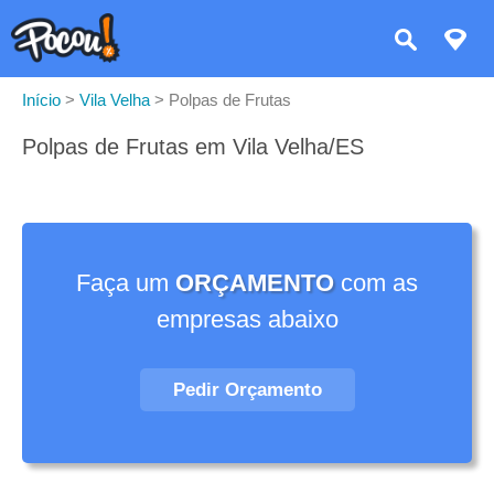
Início
>
Vila Velha
>
Polpas de Frutas
Polpas de Frutas em Vila Velha/ES
Faça um
ORÇAMENTO
com as
empresas abaixo
Pedir Orçamento