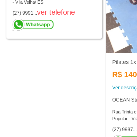
- Vila Velha/ ES
ver telefone
(27) 9991...
Pilates 1
R$ 140
Ver descri
OCEAN Stud
Rua Trinta 
Popular - Vi
(27) 9987...