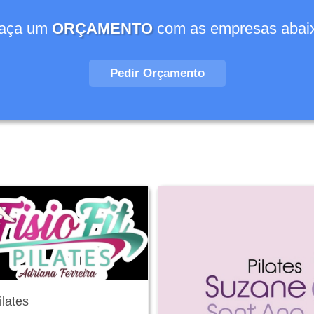
aça um
ORÇAMENTO
com as empresas abai
Pedir Orçamento
ilates