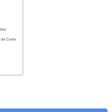
isio
 da Costa
e