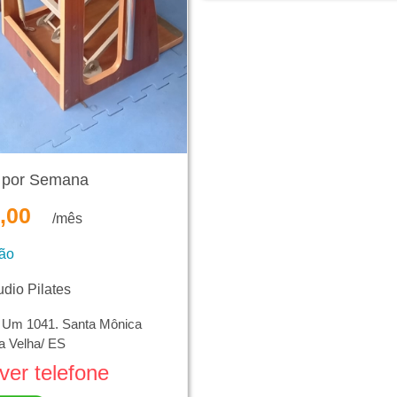
x por Semana
,00
/mês
ção
io Pilates
e Um 1041. Santa Mônica
la Velha/ ES
ver telefone