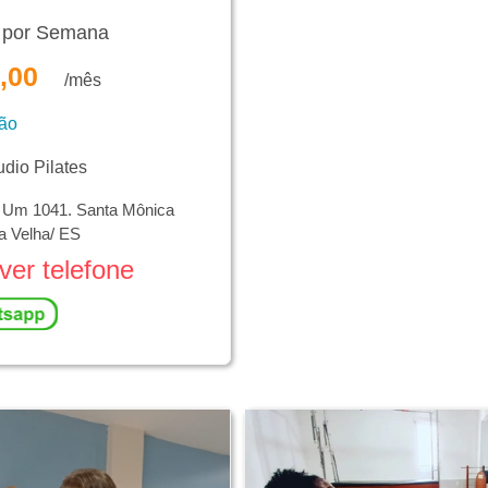
x por Semana
,00
/mês
ção
io Pilates
e Um 1041. Santa Mônica
la Velha/ ES
ver telefone