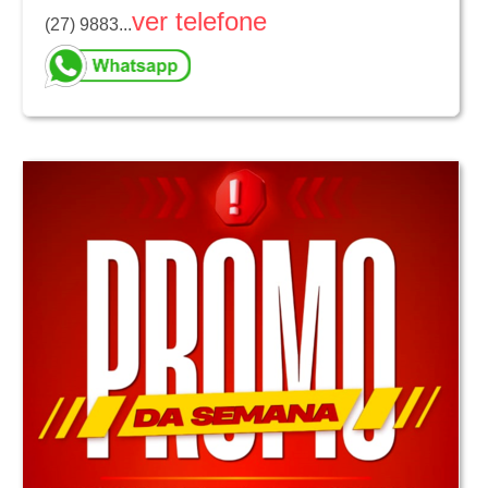
ver telefone
(27) 9883...