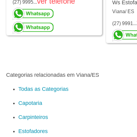
ver telefone
Ws Estof
(27) 9995...
Viana
/
ES
(27) 9991...
Categorias relacionadas em Viana/ES
Todas as Categorias
Capotaria
Carpinteiros
Estofadores