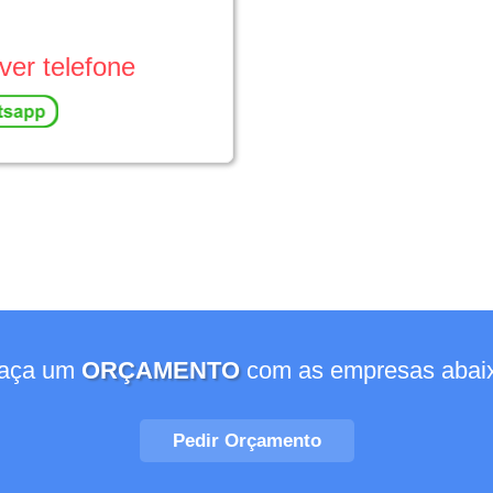
ver telefone
aça um
ORÇAMENTO
com as empresas abai
Pedir Orçamento