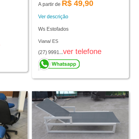
R$ 49,90
A partir de
Ver descrição
Ws Estofados
Viana/ ES
e
ver telefone
(27) 9991...