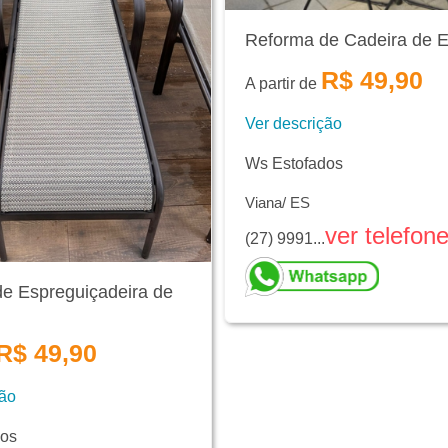
Reforma de Cadeira de Es
R$ 49,90
A partir de
Ver descrição
Ws Estofados
Viana/ ES
ver telefon
(27) 9991...
e Espreguiçadeira de
R$ 49,90
ção
dos