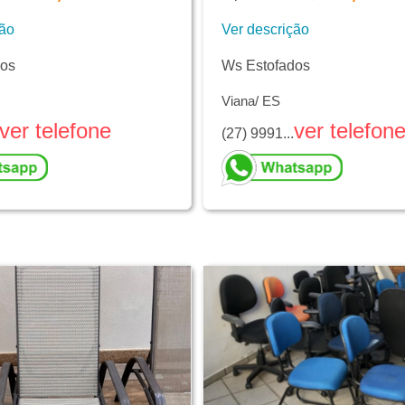
ção
Ver descrição
dos
Ws Estofados
Viana/ ES
ver telefone
ver telefon
(27) 9991...