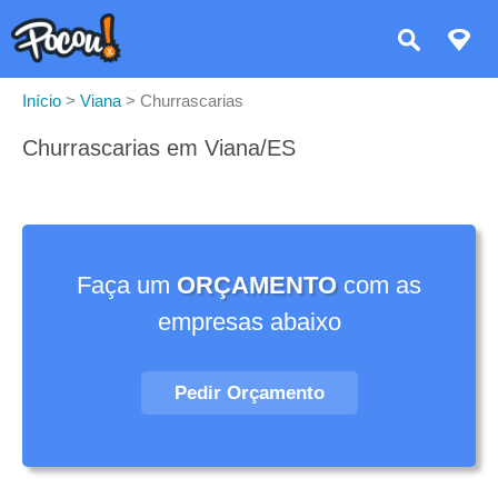
Início
>
Viana
>
Churrascarias
Churrascarias em Viana/ES
Faça um
ORÇAMENTO
com as
empresas abaixo
Pedir Orçamento