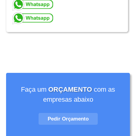
Faça um
ORÇAMENTO
com as
empresas abaixo
Pedir Orçamento