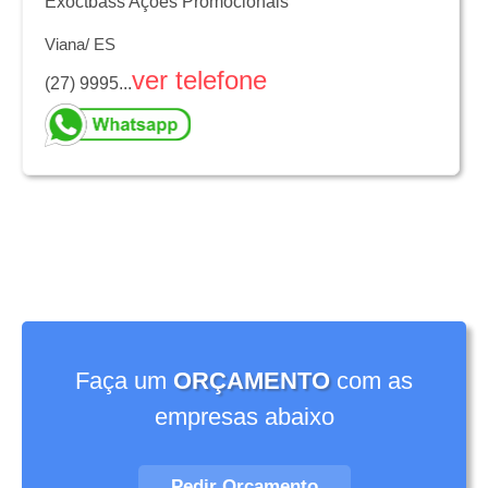
Exoctbass Ações Promocionais
Viana/ ES
ver telefone
(27) 9995...
Faça um
ORÇAMENTO
com as
empresas abaixo
Pedir Orçamento