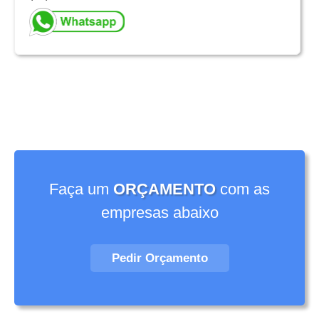
Faça um
ORÇAMENTO
com as
empresas abaixo
Pedir Orçamento