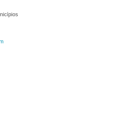
nicípios
im