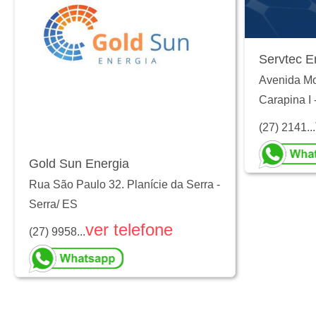
Servtec E
Avenida Mo
Carapina I
(27) 2141...
Gold Sun Energia
Rua São Paulo 32. Planície da Serra
-
Serra
/
ES
ver telefone
(27) 9958...