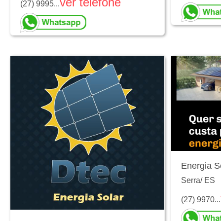
ver telefone
(27) 9995...
Energia S
Serra
/
ES
(27) 9970...