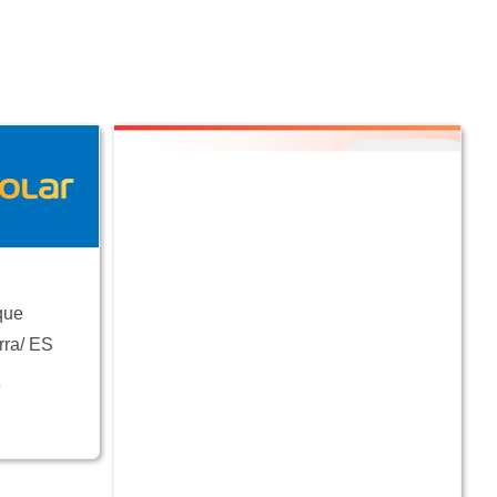
que
rra
/
ES
e