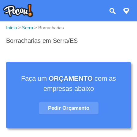
Início
>
Serra
>
Borracharias
Borracharias em Serra/ES
Faça um
ORÇAMENTO
com as
empresas abaixo
Pedir Orçamento