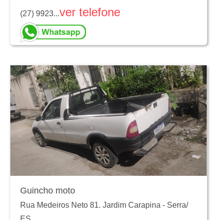
ver telefone
(27) 9923...
Guincho moto
Rua Medeiros Neto 81. Jardim Carapina
-
Serra
/
ES