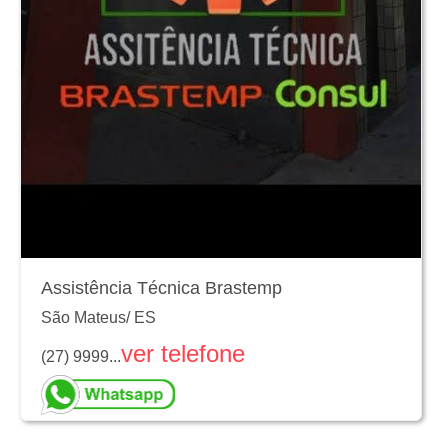
Assistência Técnica Brastemp
São Mateus
/
ES
ver telefone
(27) 9999...