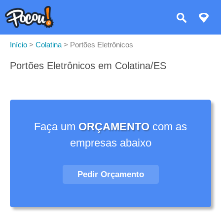
Início
>
Colatina
>
Portões Eletrônicos
Portões Eletrônicos em Colatina/ES
Faça um
ORÇAMENTO
com as
empresas abaixo
Pedir Orçamento