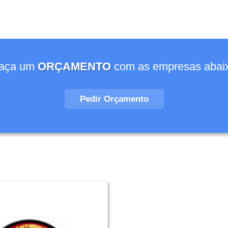
aça um
ORÇAMENTO
com as empresas abai
Pedir Orçamento