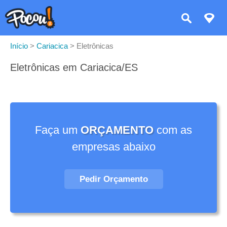
Início
>
Cariacica
>
Eletrônicas
Eletrônicas em Cariacica/ES
Faça um
ORÇAMENTO
com as
empresas abaixo
Pedir Orçamento