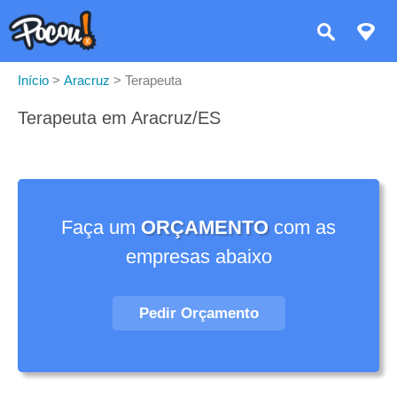
Início
>
Aracruz
>
Terapeuta
Terapeuta em Aracruz/ES
Faça um
ORÇAMENTO
com as
empresas abaixo
Pedir Orçamento