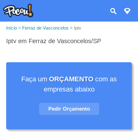
Início
>
Ferraz de Vasconcelos
>
Iptv
Iptv em Ferraz de Vasconcelos/SP
Faça um
ORÇAMENTO
com as
empresas abaixo
Pedir Orçamento